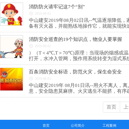
消防防火请牢记这7个“别”
2019-08-02
中山建安2019年08月02日讯--气温逐渐
备有灭火器，并能熟练地操作它，就能实现快
消防安全巡查的19个知识点，物业人要掌握
2019-08-02
）（T＜4℃,T＞70℃)原理：当现场的烟
打开，水冲入管网，预作用系统转变为湿式系统
百条消防安全标语，防范火灾，保生命安全
2019-08-01
中山建安2019年 08月01日讯--用火不
意，安全隐患莫麻痹。火灾逃生不能挤，有序
首页
上
首页
公司简介
工程案例