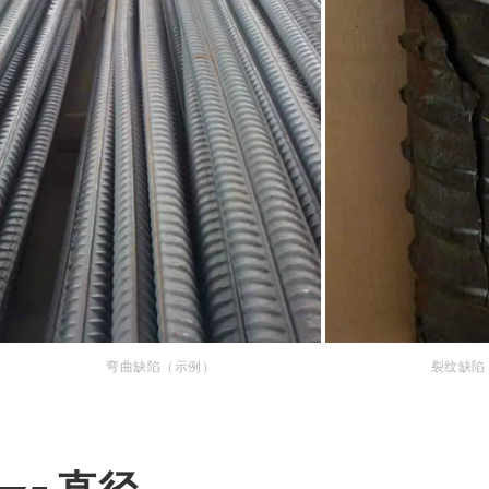
弯曲缺陷（示例）
裂纹
缺陷